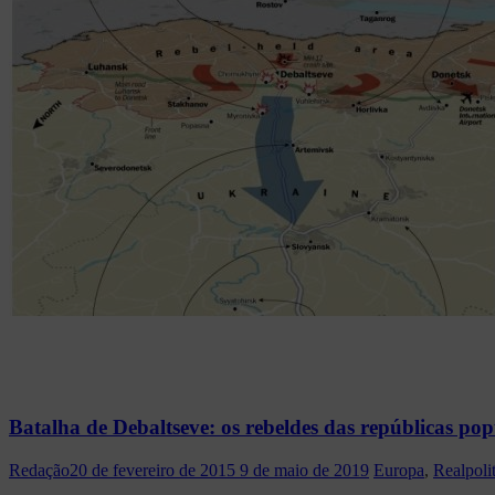
Batalha de Debaltseve: os rebeldes das repúblicas po
Redação
20 de fevereiro de 2015
9 de maio de 2019
Europa
,
Realpoli