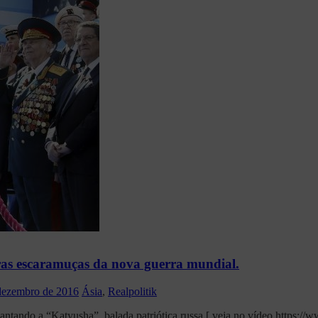
iras escaramuças da nova guerra mundial.
dezembro de 2016
Ásia
,
Realpolitik
cantando a “Katyusha”, balada patriótica russa [ veja no vídeo https