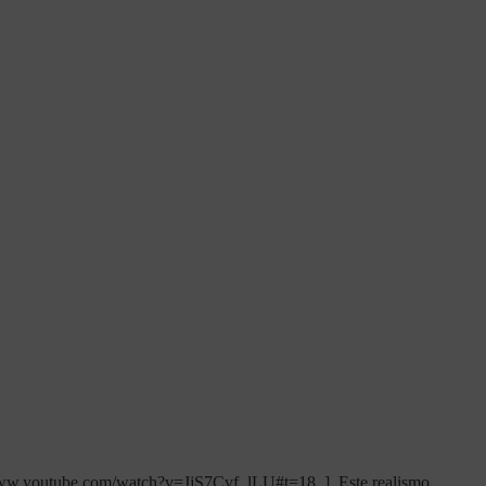
://www.youtube.com/watch?v=JjS7Cvf_lLU#t=18 ]. Este realismo