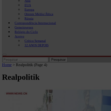
Ásia
EUA
Europa
Oriente Médio/África
Rússia
Correspondência Internacional
Gemeinwesen
Relógio do Ciclo
Acervo
Crítica Semanal
32 ANOS DEPOIS
Pesquisar
por:
Home
>
Realpolitik
(Page 4)
Realpolitik