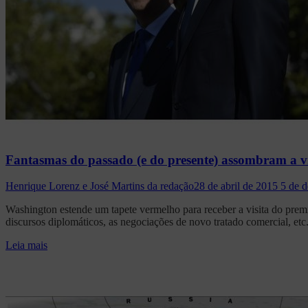
Fantasmas do passado (e do presente) assombram a vi
Henrique Lorenz e José Martins da redação
28 de abril de 2015
5 de 
Washington estende um tapete vermelho para receber a visita do premi
discursos diplomáticos, as negociações de novo tratado comercial, etc
Leia mais