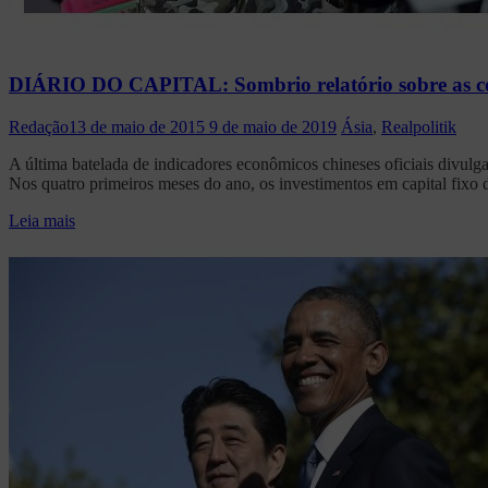
DIÁRIO DO CAPITAL: Sombrio relatório sobre as con
Redação
13 de maio de 2015
9 de maio de 2019
Ásia
,
Realpolitik
A última batelada de indicadores econômicos chineses oficiais divulga
Nos quatro primeiros meses do ano, os investimentos em capital fixo
Leia mais