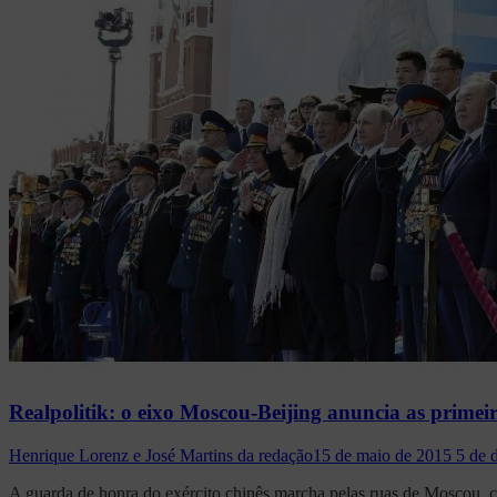
Realpolitik: o eixo Moscou-Beijing anuncia as prime
Henrique Lorenz e José Martins da redação
15 de maio de 2015
5 de 
A guarda de honra do exército chinês marcha pelas ruas de Moscou, 