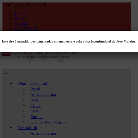
Skip
domingo, agosto 9, 2026
to
Início
content
Sobre
Contato
COLABORE
Entrar
Este site é mantido por camaradas em memória e pela obra inconfundível de José Martins.
Crítica da Economia
Crítica da Economia
Diário do Capital
Brasil
América Latina
Ásia
China
EUA
Europa
Oriente Médio/África
Realpolitik
América Latina