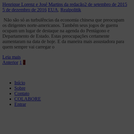
Henrique Lorenz e José Martins da redação
2 de setembro de 2015
5 de dezembro de 2016
EUA
,
Realpolitik
Não são só as turbulências da economia chinesa que preocupam
os dirigentes norte-americanos. Também seus jogos de guerra
ocupam um lugar de destaque na agenda do Pentágono e
Departamento de Estado. Estas preocupações certamente
aumentaram na data de hoje. E da maneira mais assustadora para
quem sempre vai carregar o
Leia mais
Paginação
Anterior
1
2
de
posts
Início
Sobre
Contato
COLABORE
Entrar