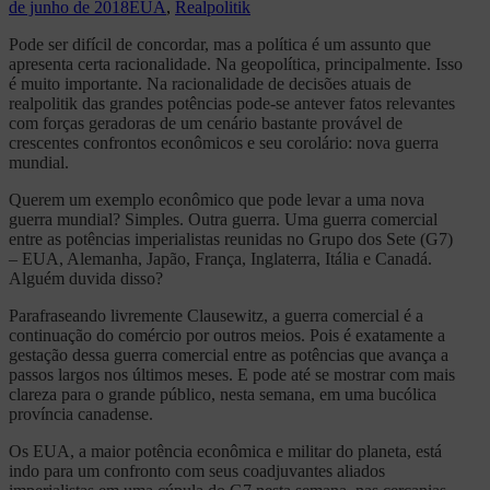
de junho de 2018
EUA
,
Realpolitik
Pode ser difícil de concordar, mas a política é um assunto que
apresenta certa racionalidade. Na geopolítica, principalmente. Isso
é muito importante. Na racionalidade de decisões atuais de
realpolitik das grandes potências pode-se antever fatos relevantes
com forças geradoras de um cenário bastante provável de
crescentes confrontos econômicos e seu corolário: nova guerra
mundial.
Querem um exemplo econômico que pode levar a uma nova
guerra mundial? Simples. Outra guerra. Uma guerra comercial
entre as potências imperialistas reunidas no Grupo dos Sete (G7)
– EUA, Alemanha, Japão, França, Inglaterra, Itália e Canadá.
Alguém duvida disso?
Parafraseando livremente Clausewitz, a guerra comercial é a
continuação do comércio por outros meios. Pois é exatamente a
gestação dessa guerra comercial entre as potências que avança a
passos largos nos últimos meses. E pode até se mostrar com mais
clareza para o grande público, nesta semana, em uma bucólica
província canadense.
Os EUA, a maior potência econômica e militar do planeta, está
indo para um confronto com seus coadjuvantes aliados