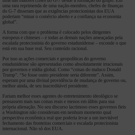
uma das maiores crises do G-7 desde a formação do grupo. Em
uma rara reprimenda de uma nação-membro, chefes de finanças
do G-7 disseram que as exigências protecionistas dos EUA
poderiam “minar o comércio aberto e a confiança na economia
global”.
A forma com que o problema é colocado pelos dirigentes
europeus e chineses – e todas as demais nações ameaçadas pela
escalada protecionista do governo estadunidense – esconde o que
está em sua base real. Seu conteúdo racional.
Por isso as ações comerciais e geopolíticas do governo
estadunidense são apresentadas como absolutamente irracionais
por governos e mídia global. Como “coisas do maluco Donald
Trump”. “Se fosse outro presidente seria diferente”. Assim,
esperam por uma divinal providência de mudança de governo ou,
melhor ainda, de seu inacreditável presidente.
Fariam melhor esses agentes do entretenimento ideológico se
pensassem mais nas coisas reais e menos em álibis para sua
própria alienação. No seu discurso lacrimoso esses governos fieis
a Washington não consideram em nenhum momento qual
perspectiva econômica real que poderia levar a um inevitável
fechamento das fronteiras comerciais e escalada protecionista
internacional. Não só dos EUA.