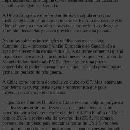
imperialistas em uma cúpula do G7 nesta semana, nas cercanias
da cidade de Quebec, Canadá.
A União Europeia e o próprio anfitrião da cúpula ameaçam
medidas retaliatórias no comércio com os EUA, a menos que este
último inverta o curso sobre novas taxas protecionistas de aço e
alumínio, decretadas pelo seu presidente na semana passada.
As tarifas sobre as importações de diversos metais – aço,
alumínio, etc. – impostas à União Europeia e ao Canadá são a
ação mais recente da escalada dos EUA na frente comercial que já
inquieta os mercados financeiros há meses – o que levou o Fundo
Monetário Internacional (FMI) a alertar sobre uma guerra
comercial que poderia causar a mais ampla escalada protecionista
global do período do pós-guerra.
A China corre por fora do exclusivo clube do G7. Mas totalmente
por dentro desta explosiva agenda protecionista que pode
incendiar o comércio internacional.
Enquanto os Estados Unidos e a China relataram algum progresso
nas discussões neste fim de semana, na capital chinesa, sobre
como reduzir o superávit comercial de US $ 375 bilhões da China
com os EUA, a reviravolta do governo dos EUA, na semana
passada, de um plano para reduzir as tarifas de US $ 50 bilhões
das importações chinesas transformou as negociações em tumulto.