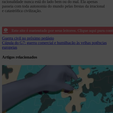
racionalidade nunca está do lado bem ou do mal. Ela apenas
passeia com toda autonomia do mundo pelas frestas da irracional
e catastrófica civilização.
Navegação
Guerra civil no próximo pedágio
Cúpula do G7: guerra comercial e humilhação às velhas potências
de
europeias
Post
Artigos relacionados