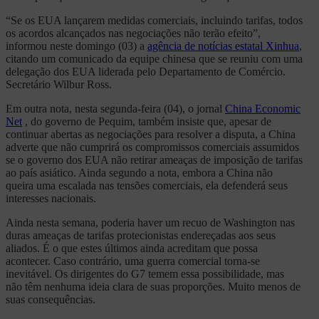
“Se os EUA lançarem medidas comerciais, incluindo tarifas, todos
os acordos alcançados nas negociações não terão efeito”,
informou neste domingo (03) a
agência de notícias estatal Xinhua
,
citando um comunicado da equipe chinesa que se reuniu com uma
delegação dos EUA liderada pelo Departamento de Comércio.
Secretário Wilbur Ross.
Em outra nota, nesta segunda-feira (04), o jornal
China Economic
Net
, do governo de Pequim, também insiste que, apesar de
continuar abertas as negociações para resolver a disputa, a China
adverte que não cumprirá os compromissos comerciais assumidos
se o governo dos EUA não retirar ameaças de imposição de tarifas
ao país asiático. Ainda segundo a nota, embora a China não
queira uma escalada nas tensões comerciais, ela defenderá seus
interesses nacionais.
Ainda nesta semana, poderia haver um recuo de Washington nas
duras ameaças de tarifas protecionistas endereçadas aos seus
aliados. É o que estes últimos ainda acreditam que possa
acontecer. Caso contrário, uma guerra comercial torna-se
inevitável. Os dirigentes do G7 temem essa possibilidade, mas
não têm nenhuma ideia clara de suas proporções. Muito menos de
suas consequências.