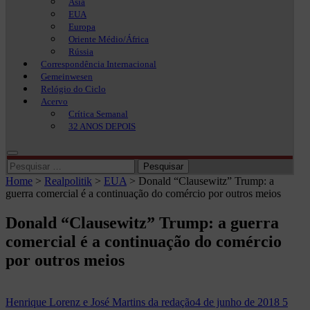
Ásia
EUA
Europa
Oriente Médio/África
Rússia
Correspondência Internacional
Gemeinwesen
Relógio do Ciclo
Acervo
Crítica Semanal
32 ANOS DEPOIS
Pesquisar
por:
Home
>
Realpolitik
>
EUA
>
Donald “Clausewitz” Trump: a
guerra comercial é a continuação do comércio por outros meios
Donald “Clausewitz” Trump: a guerra
comercial é a continuação do comércio
por outros meios
Henrique Lorenz e José Martins da redação
4 de junho de 2018
5