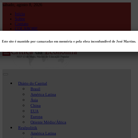
Skip
sábado, agosto 8, 2026
to
Início
content
Sobre
Contato
COLABORE
Entrar
Este site é mantido por camaradas em memória e pela obra inconfundível de José Martins.
Crítica da Economia
Crítica da Economia
Diário do Capital
Brasil
América Latina
Ásia
China
EUA
Europa
Oriente Médio/África
Realpolitik
América Latina