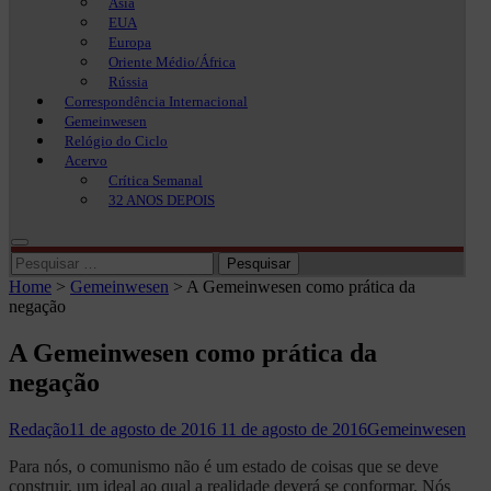
Ásia
EUA
Europa
Oriente Médio/África
Rússia
Correspondência Internacional
Gemeinwesen
Relógio do Ciclo
Acervo
Crítica Semanal
32 ANOS DEPOIS
Pesquisar
por:
Home
>
Gemeinwesen
>
A Gemeinwesen como prática da
negação
A Gemeinwesen como prática da
negação
Redação
11 de agosto de 2016
11 de agosto de 2016
Gemeinwesen
Para nós, o comunismo não é um estado de coisas que se deve
construir, um ideal ao qual a realidade deverá se conformar. Nós