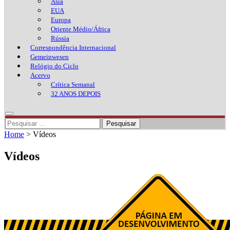
Ásia
EUA
Europa
Oriente Médio/África
Rússia
Correspondência Internacional
Gemeinwesen
Relógio do Ciclo
Acervo
Crítica Semanal
32 ANOS DEPOIS
Pesquisar
por:
Home
>
Vídeos
Vídeos