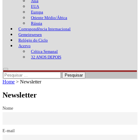
Ásia
EUA
Europa
Oriente Médio/África
Rússia
Correspondência Internacional
Gemeinwesen
Relógio do Ciclo
Acervo
Crítica Semanal
32 ANOS DEPOIS
Pesquisar
por:
Home
>
Newsletter
Newsletter
Nome
E-mail