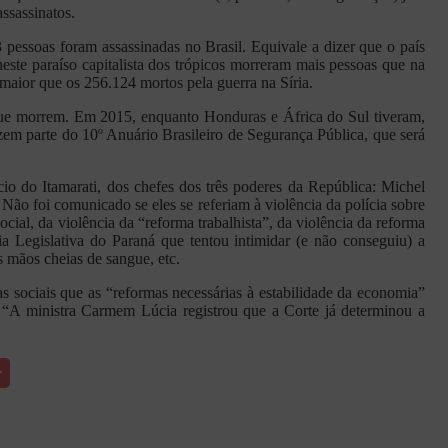
ssassinatos.
3 pessoas foram assassinadas no Brasil. Equivale a dizer que o país
este paraíso capitalista dos trópicos morreram mais pessoas que na
 maior que os 256.124 mortos pela guerra na Síria.
s que morrem. Em 2015, enquanto Honduras e África do Sul tiveram,
fazem parte do 10º Anuário Brasileiro de Segurança Pública, que será
io do Itamarati, dos chefes dos três poderes da República: Michel
ão foi comunicado se eles se referiam à violência da polícia sobre
cial, da violência da “reforma trabalhista”, da violência da reforma
 Legislativa do Paraná que tentou intimidar (e não conseguiu) a
s mãos cheias de sangue, etc.
s sociais que as “reformas necessárias à estabilidade da economia”
 “A ministra Carmem Lúcia registrou que a Corte já determinou a