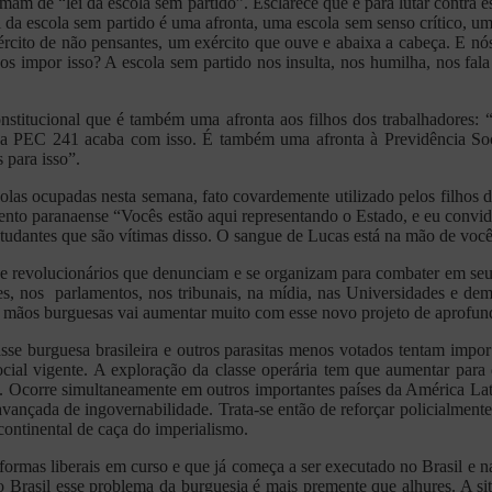
m de “lei da escola sem partido”. Esclarece que é para lutar contra e
 da escola sem partido é uma afronta, uma escola sem senso crítico, um
cito de não pensantes, um exército que ouve e abaixa a cabeça. E nós 
os impor isso? A escola sem partido nos insulta, nos humilha, nos fa
itucional que é também uma afronta aos filhos dos trabalhadores: “A
, a PEC 241 acaba com isso. É também uma afronta à Previdência Soc
 para isso”.
olas ocupadas nesta semana, fato covardemente utilizado pelos filhos 
nto paranaense “Vocês estão aqui representando o Estado, e eu convi
tudantes que são vítimas disso. O sangue de Lucas está na mão de você
s e revolucionários que denunciam e se organizam para combater em seu 
tares, nos parlamentos, nos tribunais, na mídia, nas Universidades e de
as mãos burguesas vai aumentar muito com esse novo projeto de aprofund
se burguesa brasileira e outros parasitas menos votados tentam impor
cial vigente. A exploração da classe operária tem que aumentar para 
o. Ocorre simultaneamente em outros importantes países da América La
vançada de ingovernabilidade. Trata-se então de reforçar policialmente
 continental de caça do imperialismo.
formas liberais em curso e que já começa a ser executado no Brasil e 
asil esse problema da burguesia é mais premente que alhures. A situa