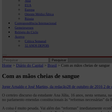
Ásia
EUA
Europa
Oriente Médio/África
Rússia
Correspondência Internacional
Gemeinwesen
Relógio do Ciclo
Acervo
Crítica Semanal
32 ANOS DEPOIS
Pesquisar
por:
Home
>
Diário do Capital
>
Brasil
>
Com as mãos cheias de sangue
Com as mãos cheias de sangue
Jorge Arnaldo e José Martins, da redação
28 de outubro de 2016
2 de
O certeiro discurso da estudante Ana Júlia, 16 anos, nesta semana, n
no parlamento emendas constitucionais às “reformas necessárias” da E
A coisa é muito pesada. Vai além das “reformas” imediatamente econ