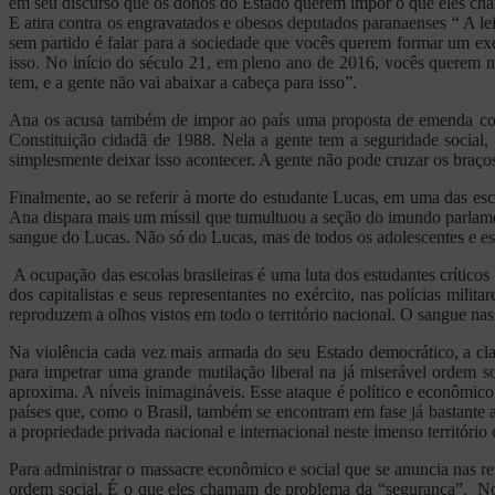
em seu discurso que os donos do Estado querem impor o que eles chama
E atira contra os engravatados e obesos deputados paranaenses “ A lei
sem partido é falar para a sociedade que vocês querem formar um exér
isso. No início do século 21, em pleno ano de 2016, vocês querem n
tem, e a gente não vai abaixar a cabeça para isso”.
Ana os acusa também de impor ao país uma proposta de emenda const
Constituição cidadã de 1988. Nela a gente tem a seguridade social
simplesmente deixar isso acontecer. A gente não pode cruzar os braços
Finalmente, ao se referir à morte do estudante Lucas, em uma das esc
Ana dispara mais um míssil que tumultuou a seção do imundo parlame
sangue do Lucas. Não só do Lucas, mas de todos os adolescentes e es
A ocupação das escolas brasileiras é uma luta dos estudantes crítico
dos capitalistas e seus representantes no exército, nas polícias mili
reproduzem a olhos vistos em todo o território nacional. O sangue n
Na violência cada vez mais armada do seu Estado democrático, a clas
para impetrar uma grande mutilação liberal na já miserável ordem so
aproxima. A níveis inimagináveis. Esse ataque é político e econômic
países que, como o Brasil, também se encontram em fase já bastante a
a propriedade privada nacional e internacional neste imenso território
Para administrar o massacre econômico e social que se anuncia nas re
ordem social. É o que eles chamam de problema da “segurança”. No Br