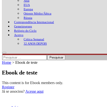
Ásia
EUA
Europa
Oriente Médio/África
Rússia
Correspondência Internacional
Gemeinwesen
Relógio do Ciclo
Acervo
Crítica Semanal
32 ANOS DEPOIS
Pesquisar
por:
Home
>
Ebook de teste
Ebook de teste
This content is for Ebook members only.
Register
Já se associou?
Acesse aqui