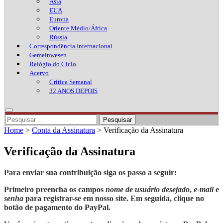
Ásia
EUA
Europa
Oriente Médio/África
Rússia
Correspondência Internacional
Gemeinwesen
Relógio do Ciclo
Acervo
Crítica Semanal
32 ANOS DEPOIS
Pesquisar
por:
Home
>
Conta da Assinatura
>
Verificação da Assinatura
Verificação da Assinatura
Para enviar sua contribuição siga os passo a seguir:
Primeiro preencha os campos
nome de usuário desejado
,
e-mail
e
senha
para registrar-se em nosso site. Em seguida, clique no
botão de pagamento do PayPal.