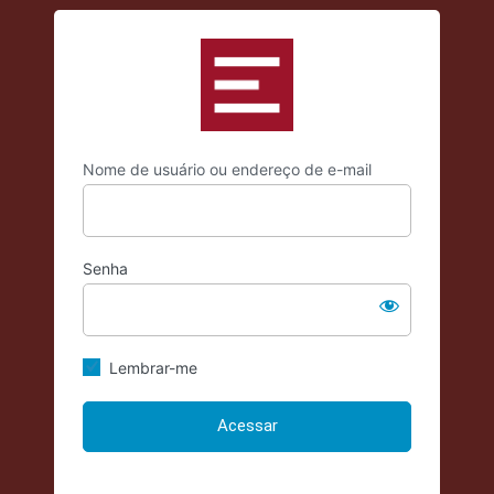
Acessar
https://criticadae
Nome de usuário ou endereço de e-mail
Senha
Lembrar-me