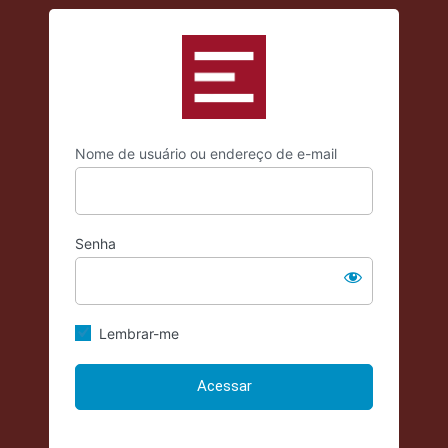
Acessar
https://criticadae
Nome de usuário ou endereço de e-mail
Senha
Lembrar-me