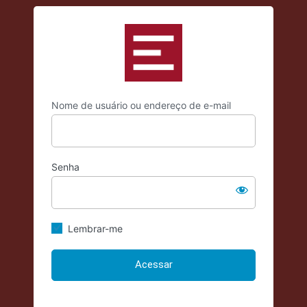
Acessar
https://criticadae
Nome de usuário ou endereço de e-mail
Senha
Lembrar-me