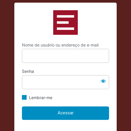
Acessar
https://criticadae
Nome de usuário ou endereço de e-mail
Senha
Lembrar-me