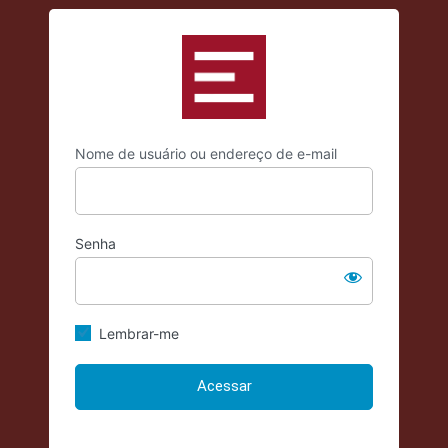
Acessar
https://criticadae
Nome de usuário ou endereço de e-mail
Senha
Lembrar-me