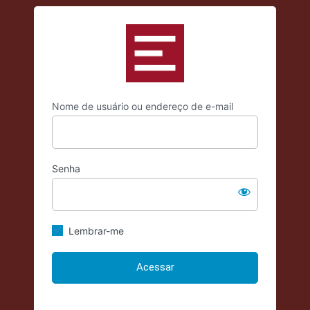
Acessar
https://criticadae
Nome de usuário ou endereço de e-mail
Senha
Lembrar-me