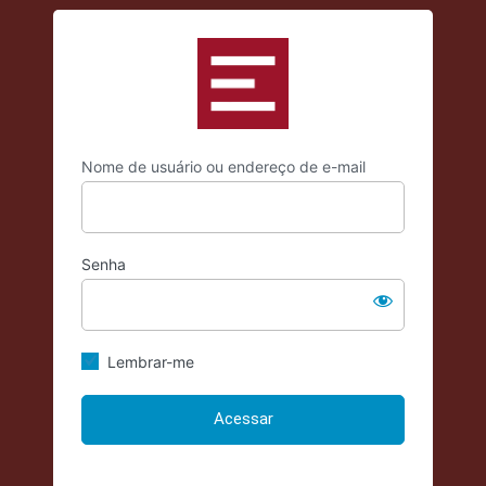
Acessar
https://criticadae
Nome de usuário ou endereço de e-mail
Senha
Lembrar-me